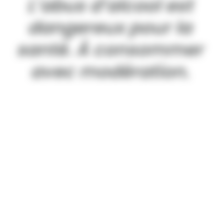
L’abus d’alcool est
dangereux pour la
santé. À consommer
avec modération.