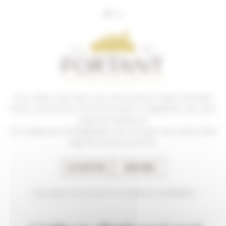
Panneau de gestion des cookies
Pour visiter notre site, vous devez être en âge d’acheter
EN SAVOIR
et de consommer de l’alcool selon la législation de votre
PLUS
pays de résidence.
S’il n’existe pas de législation sur ce sujet, vous devez être
âgé de 21 ans au moins.
ACCEPTER
REFUSER
EN SAVOIR
PLUS
J'accepte ces termes et conditions d'utilisation
Le millésime 2023
vu par le
viniculteur