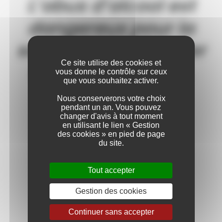
L’abus d’alcool est
EN SAVOIR
PLUS
dangereux pour la
santé. À consommer
Ce site utilise des cookies et
avec modération.
EN SAVOIR
vous donne le contrôle sur ceux
PLUS
que vous souhaitez activer.
Nous conserverons votre choix
pendant un an. Vous pouvez
changer d'avis à tout moment
en utilisant le lien « Gestion
EN SAVOIR
des cookies » en pied de page
PLUS
du site.
Tout accepter
Gestion des cookies
EN SAVOIR
PLUS
Continuer sans accepter