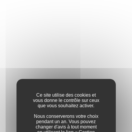
Voir la fiche PDF
Ce site utilise des cookies et
vous donne le contrôle sur ceux
IGP PAYS D'OC GRENACHE
que vous souhaitez activer.
ROSÉ
Nous conserverons votre choix
TERROIR LITTORAL
pendant un an. Vous pouvez
changer d'avis à tout moment