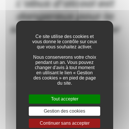
L’abus d’alcool est
EN SAVOIR
PLUS
dangereux pour la
santé. À consommer
Ce site utilise des cookies et
avec modération.
EN SAVOIR
vous donne le contrôle sur ceux
PLUS
que vous souhaitez activer.
Nous conserverons votre choix
pendant un an. Vous pouvez
changer d'avis à tout moment
en utilisant le lien « Gestion
EN SAVOIR
des cookies » en pied de page
PLUS
du site.
Tout accepter
Gestion des cookies
EN SAVOIR
PLUS
Continuer sans accepter