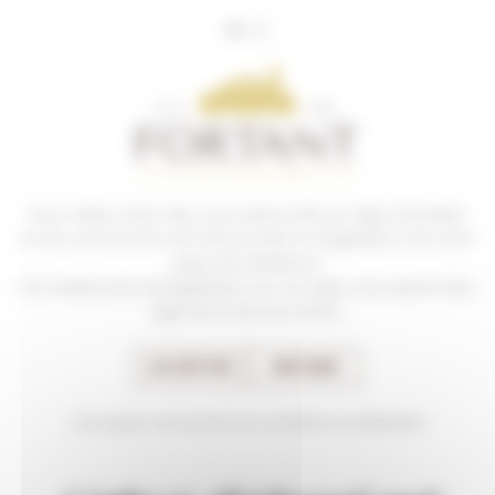
Panneau de gestion des cookies
Pour visiter notre site, vous devez être en âge d’acheter
EN SAVOIR
et de consommer de l’alcool selon la législation de votre
PLUS
pays de résidence.
S’il n’existe pas de législation sur ce sujet, vous devez être
âgé de 21 ans au moins.
ACCEPTER
REFUSER
EN SAVOIR
PLUS
J'accepte ces termes et conditions d'utilisation
Le millésime 2023
vu par le
viniculteur